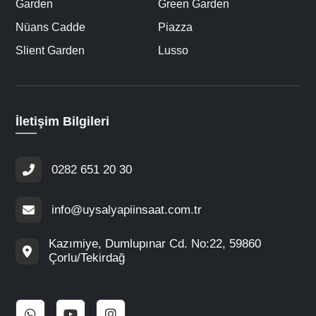
Garden
Green Garden
Nüans Cadde
Piazza
Slient Garden
Lusso
İletişim Bilgileri
0282 651 20 30
info@uysalyapiinsaat.com.tr
Kazımiye, Dumlupınar Cd. No:22, 59860
Çorlu/Tekirdağ