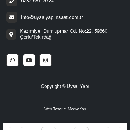
0282 651 20 30
info@uysalyapiinsaat.com.tr
Kazımiye, Dumlupınar Cd. No:22, 59860
Çorlu/Tekirdağ
Copyright © Uysal Yapı
Web Tasarım
MedyaKap